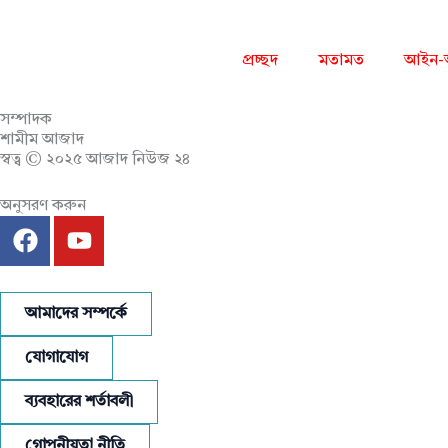
প্রচ্ছদ
মতামত
আইন-
সম্পাদক
শামীম আজাদ
স্বত্ব © ২০২৫ আজাদ নিউজ ২৪
অনুসরণ করুন
F
Y
a
o
c
u
e
t
আমাদের সম্পর্কে
b
u
o
b
যোগাযোগ
o
e
k
ব্যবহারের শর্তাবলী
গোপনীয়তা নীতি