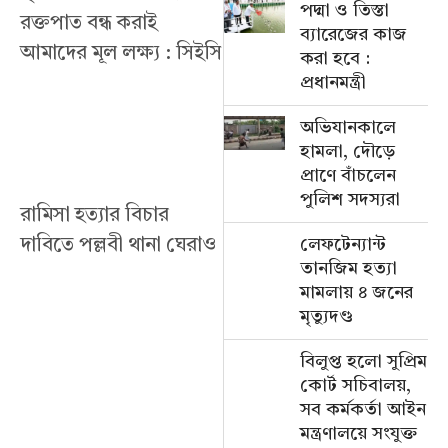
পদ্মা ও তিস্তা
রক্তপাত বন্ধ করাই
ব্যারেজের কাজ
আমাদের মূল লক্ষ্য : সিইসি
করা হবে :
প্রধানমন্ত্রী
অভিযানকালে
হামলা, দৌড়ে
প্রাণে বাঁচলেন
পুলিশ সদস্যরা
রামিসা হত্যার বিচার
লেফটেন্যান্ট
দাবিতে পল্লবী থানা ঘেরাও
তানজিম হত্যা
মামলায় ৪ জনের
মৃত্যুদণ্ড
বিলুপ্ত হলো সুপ্রিম
কোর্ট সচিবালয়,
সব কর্মকর্তা আইন
মন্ত্রণালয়ে সংযুক্ত