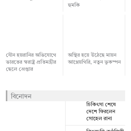
হুমকি
যৌন হয়রানির অভিযোগে
অস্থির হয়ে উঠেছে মায়ন
ভারতের স্বরাষ্ট্র প্রতিমন্ত্রীর
আগ্নেয়গিরি, নতুন ভূকম্পন
ছেলে গ্রেপ্তার
বিনোদন
চিকিৎসা শেষে
দেশে ফিরলেন
সোহেল রানা