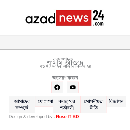
সম্পাদক
শামীম আজাদ
স্বত্ব © ২০২৫ আজাদ নিউজ ২৪
অনুসরণ করুন
F
Y
a
o
c
u
e
t
আমাদের
যোগাযোগ
ব্যবহারের
গোপনীয়তা
বিজ্ঞাপন
b
u
সম্পর্কে
শর্তাবলী
নীতি
o
b
Design & developed by :
Rose IT BD
o
e
k