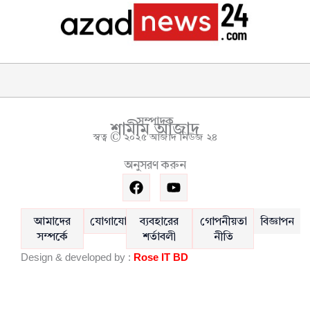
সম্পাদক
শামীম আজাদ
স্বত্ব © ২০২৫ আজাদ নিউজ ২৪
অনুসরণ করুন
F
Y
a
o
c
u
e
t
আমাদের
যোগাযোগ
ব্যবহারের
গোপনীয়তা
বিজ্ঞাপন
b
u
সম্পর্কে
শর্তাবলী
নীতি
o
b
Design & developed by :
Rose IT BD
o
e
k