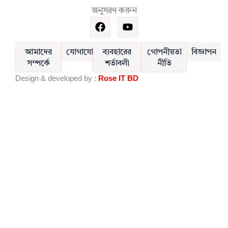
অনুসরণ করুন
F
Y
a
o
c
u
e
t
আমাদের
যোগাযোগ
ব্যবহারের
গোপনীয়তা
বিজ্ঞাপন
b
u
সম্পর্কে
শর্তাবলী
নীতি
o
b
Design & developed by :
Rose IT BD
o
e
k