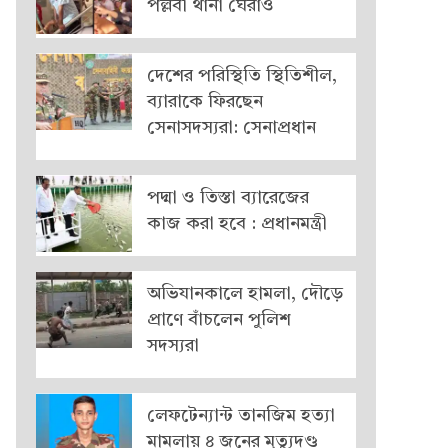
পল্লবী থানা ঘেরাও
দেশের পরিস্থিতি স্থিতিশীল,
ব্যারাকে ফিরছেন
সেনাসদস্যরা: সেনাপ্রধান
পদ্মা ও তিস্তা ব্যারেজের
কাজ করা হবে : প্রধানমন্ত্রী
অভিযানকালে হামলা, দৌড়ে
প্রাণে বাঁচলেন পুলিশ
সদস্যরা
লেফটেন্যান্ট তানজিম হত্যা
মামলায় ৪ জনের মৃত্যুদণ্ড