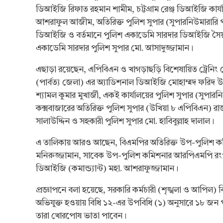
ডিআইজি রিফাত রহমান শামীম, চট্টগ্রাম রেঞ্জ ডিআইজি কার
আশরাফুল আজীম, অতিরিক্ত পুলিশ সুপার (সুপারনিউমারারি পু
ডিআইজি ও বর্তমানে পুলিশ একাডেমি সারদার ডিআইজি সৈয়দ 
একাডেমি সারদার পুলিশ সুপার মো. আসাদুজ্জামান।
এছাড়া রয়েছেন, এপিবিএন ও খাগড়াছড়ি বিশেষায়িত ট্রেনিং 
(পার্বত্য জেলা) এর অ্যাডিশনাল ডিআইজি মোহাম্মদ ফরিদ উদ
শ্যামল কুমার মুখার্জী, একই কার্যালয়ের পুলিশ সুপার (সুপার
কক্সবাজারের অতিরিক্ত পুলিশ সুপার (উখিয়া ৮ এপিবিএন) রাজ
সালাউদ্দিন ও সহকারী পুলিশ সুপার মো. হাবিবুল্লাহ দালাল।
এ তালিকায় আরও আছেন, বিএমপির অতিরিক্ত উপ-পুলিশ কমিশ
মনিরুজ্জামান, সাবেক উপ-পুলিশ কমিশনার আরপিএমপি রংপু
ডিআইজি (কমান্ড্যান্ট) মহা. আশরাফুজ্জামান।
প্রজ্ঞাপনে বলা হয়েছে, সরকারি কর্মচারী (শৃঙ্খলা ও আপিল)
অভিযুক্ত হওয়ায় বিধি ১২-এর উপবিধি (১) অনুসারে ১৮ জন প
তারা খোরপোষ ভাতা পাবেন।