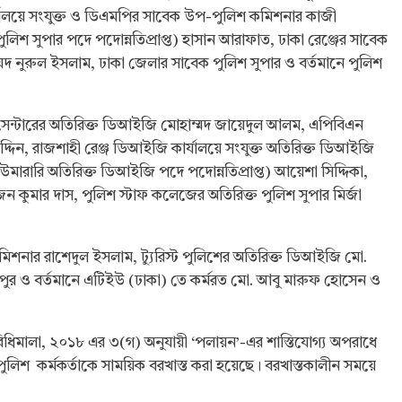
্যালয়ে সংযুক্ত ও ডিএমপির সাবেক উপ-পুলিশ কমিশনার কাজী
লিশ সুপার পদে পদোন্নতিপ্রাপ্ত) হাসান আরাফাত, ঢাকা রেঞ্জের সাবেক
নুরুল ইসলাম, ঢাকা জেলার সাবেক পুলিশ সুপার ও বর্তমানে পুলিশ
সেন্টারের অতিরিক্ত ডিআইজি মোহাম্মদ জায়েদুল আলম, এপিবিএন
্দিন, রাজশাহী রেঞ্জ ডিআইজি কার্যালয়ে সংযুক্ত অতিরিক্ত ডিআইজি
নিউমারারি অতিরিক্ত ডিআইজি পদে পদোন্নতিপ্রাপ্ত) আয়েশা সিদ্দিকা,
ন কুমার দাস, পুলিশ স্টাফ কলেজের অতিরিক্ত পুলিশ সুপার মির্জা
নার রাশেদুল ইসলাম, ট্যুরিস্ট পুলিশের অতিরিক্ত ডিআইজি মো.
র ও বর্তমানে এটিইউ (ঢাকা) তে কর্মরত মো. আবু মারুফ হোসেন ও
 বিধিমালা, ২০১৮ এর ৩(গ) অনুযায়ী ‘পলায়ন’-এর শাস্তিযোগ্য অপরাধে
ুলিশ কর্মকর্তাকে সাময়িক বরখাস্ত করা হয়েছে। বরখাস্তকালীন সময়ে