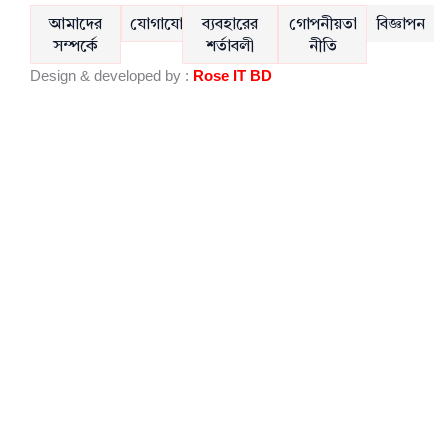
c
u
e
t
আমাদের
যোগাযোগ
ব্যবহারের
গোপনীয়তা
বিজ্ঞাপন
b
u
সম্পর্কে
শর্তাবলী
নীতি
o
b
Design & developed by :
Rose IT BD
o
e
k