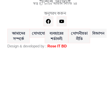
শামীম আজাদ
স্বত্ব © ২০২৫ আজাদ নিউজ ২৪
অনুসরণ করুন
F
Y
a
o
c
u
e
t
আমাদের
যোগাযোগ
ব্যবহারের
গোপনীয়তা
বিজ্ঞাপন
b
u
সম্পর্কে
শর্তাবলী
নীতি
o
b
Design & developed by :
Rose IT BD
o
e
k