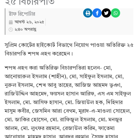
২৫ বিচারপতি
ষ্টাফ রিপোর্টার
আগস্ট ২৬, ২০২৫
২:৪০ অপরাহ্ণ
সুপ্রিম কোর্টের হাইকোর্ট বিভাগে নিয়োগ পাওয়া অতিরিক্ত ২৫
বিচারপতি শপথ গ্রহণ করেছেন।
শপথ গ্রহণ করা অতিরিক্ত বিচারপতিরা হলেন- মো,
আনোয়ারুল ইসলাম (শাহীন), মো, সাইফুল ইসলাম, মো,
নুরুল ইসলাম, শেখ আবু তাহের, আজিজ আহমদ ভূঞা,
রাজিউদ্দিন আহমেদ, ফয়সল হাসান আরিফ, এস এম সাইফুল
ইসলাম, মো. আসিফ হাসান, মো. জিয়াউল হক, দিহিদার
মাসুম কবীর, জেসমিন আরা বেগম, মুরাদ-এ-মাওলা সোহেল,
মো. জাকির হোসেন, মো. রাফিজুল ইসলাম, মো. মনজুর
আলম, মো. লুৎফর রহমান, রেজাউল করিম, ফাতেমা
আনোয়ার, মাহমুদ হাসান, আবদুর রহমান, সৈয়দ হাসান