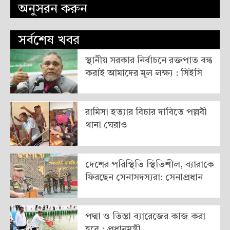
অনুসরন করুন
সর্বশেষ খবর
স্থানীয় সরকার নির্বাচনে রক্তপাত বন্ধ
করাই আমাদের মূল লক্ষ্য : সিইসি
রামিসা হত্যার বিচার দাবিতে পল্লবী
থানা ঘেরাও
দেশের পরিস্থিতি স্থিতিশীল, ব্যারাকে
ফিরছেন সেনাসদস্যরা: সেনাপ্রধান
পদ্মা ও তিস্তা ব্যারেজের কাজ করা
হবে : প্রধানমন্ত্রী