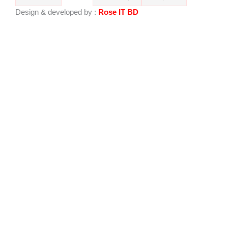
o
b
Design & developed by :
Rose IT BD
o
e
k