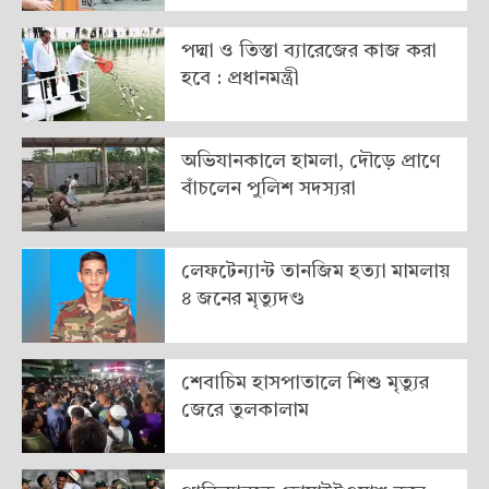
পদ্মা ও তিস্তা ব্যারেজের কাজ করা
হবে : প্রধানমন্ত্রী
অভিযানকালে হামলা, দৌড়ে প্রাণে
বাঁচলেন পুলিশ সদস্যরা
লেফটেন্যান্ট তানজিম হত্যা মামলায়
৪ জনের মৃত্যুদণ্ড
শেবাচিম হাসপাতালে শিশু মৃত্যুর
জেরে তুলকালাম