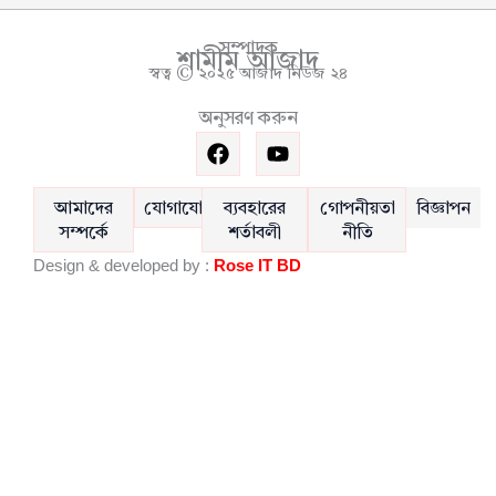
সম্পাদক
শামীম আজাদ
স্বত্ব © ২০২৫ আজাদ নিউজ ২৪
অনুসরণ করুন
F
Y
a
o
c
u
e
t
আমাদের
যোগাযোগ
ব্যবহারের
গোপনীয়তা
বিজ্ঞাপন
b
u
সম্পর্কে
শর্তাবলী
নীতি
o
b
Design & developed by :
Rose IT BD
o
e
k