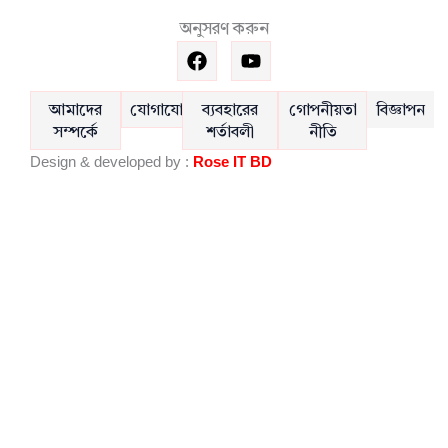
অনুসরণ করুন
F
Y
a
o
c
u
e
t
আমাদের
যোগাযোগ
ব্যবহারের
গোপনীয়তা
বিজ্ঞাপন
b
u
সম্পর্কে
শর্তাবলী
নীতি
o
b
Design & developed by :
Rose IT BD
o
e
k