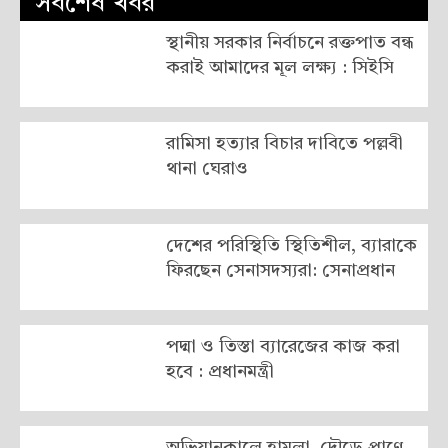
সর্বশেষ খবর
স্থানীয় সরকার নির্বাচনে রক্তপাত বন্ধ
করাই আমাদের মূল লক্ষ্য : সিইসি
রামিসা হত্যার বিচার দাবিতে পল্লবী
থানা ঘেরাও
দেশের পরিস্থিতি স্থিতিশীল, ব্যারাকে
ফিরছেন সেনাসদস্যরা: সেনাপ্রধান
পদ্মা ও তিস্তা ব্যারেজের কাজ করা
হবে : প্রধানমন্ত্রী
অভিযানকালে হামলা, দৌড়ে প্রাণে