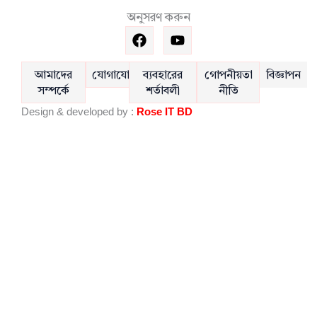
অনুসরণ করুন
F
Y
a
o
c
u
e
t
আমাদের
যোগাযোগ
ব্যবহারের
গোপনীয়তা
বিজ্ঞাপন
b
u
সম্পর্কে
শর্তাবলী
নীতি
o
b
Design & developed by :
Rose IT BD
o
e
k