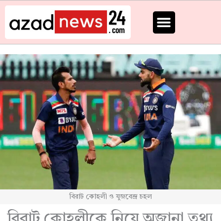
Skip
to
content
বিরাট কোহলী ও যুজবেন্দ্র চহল
বিরাট কোহলীকে নিয়ে অজানা তথ্য