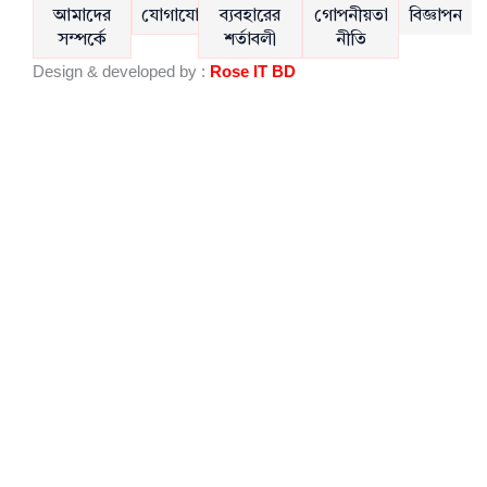
e
t
আমাদের
যোগাযোগ
ব্যবহারের
গোপনীয়তা
বিজ্ঞাপন
b
u
সম্পর্কে
শর্তাবলী
নীতি
o
b
Design & developed by :
Rose IT BD
o
e
k