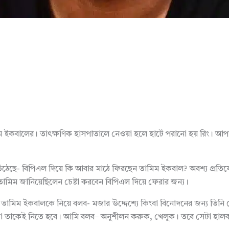
তামিম ইকবালের। তাৎক্ষণিক হাসপাতালে নেওয়া হলে হার্টে পরানো হয় রিং। 
্ন উঠেছে- বিপিএল দিয়ে কি আবার মাঠে ফিরছেন তামিম ইকবাল? অবশ্য প্রত
 তামিম জানিয়েছিলেন চেষ্টা করবেন বিপিএল দিয়ে ফেরার জন্য।
ষয়ে তামিম ইকবালকে নিয়ে বলব- মজার উদ্দেশ্যে কিংবা বিনোদনের জন্য ত
্তটা তাকেই নিতে হবে। আমি বলব– অনুশীলন করুক, খেলুক। তবে সেটা হাল