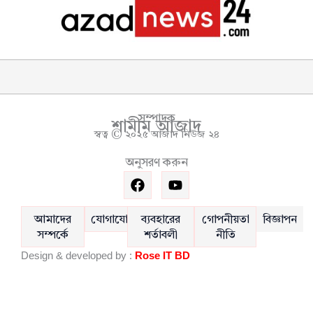
সম্পাদক
শামীম আজাদ
স্বত্ব © ২০২৫ আজাদ নিউজ ২৪
অনুসরণ করুন
F
Y
a
o
c
u
e
t
আমাদের
যোগাযোগ
ব্যবহারের
গোপনীয়তা
বিজ্ঞাপন
b
u
সম্পর্কে
শর্তাবলী
নীতি
o
b
Design & developed by :
Rose IT BD
o
e
k