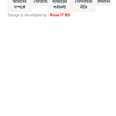
e
t
আমাদের
যোগাযোগ
ব্যবহারের
গোপনীয়তা
বিজ্ঞাপন
b
u
সম্পর্কে
শর্তাবলী
নীতি
o
b
Design & developed by :
Rose IT BD
o
e
k