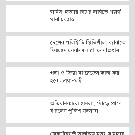
রামিসা হত্যার বিচার দাবিতে পল্লবী
থানা ঘেরাও
দেশের পরিস্থিতি স্থিতিশীল, ব্যারাকে
ফিরছেন সেনাসদস্যরা: সেনাপ্রধান
পদ্মা ও তিস্তা ব্যারেজের কাজ করা
হবে : প্রধানমন্ত্রী
অভিযানকালে হামলা, দৌড়ে প্রাণে
বাঁচলেন পুলিশ সদস্যরা
লেফটেন্যান্ট তানজিম হত্যা মামলায়