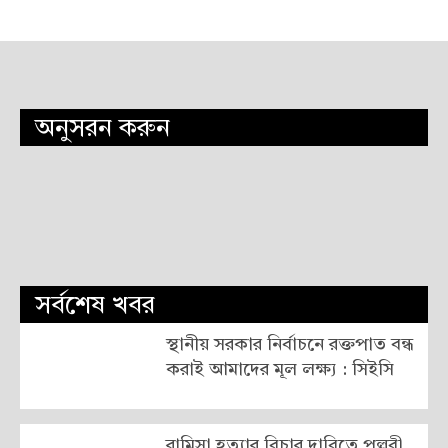
অনুসরন করুন
সর্বশেষ খবর
স্থানীয় সরকার নির্বাচনে রক্তপাত বন্ধ
করাই আমাদের মূল লক্ষ্য : সিইসি
রামিসা হত্যার বিচার দাবিতে পল্লবী