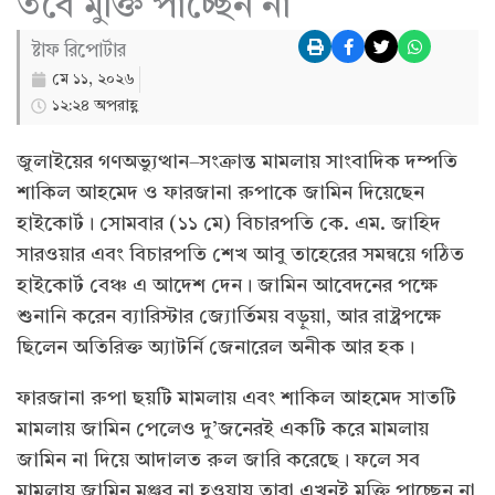
তবে মুক্তি পাচ্ছেন না
ষ্টাফ রিপোর্টার
মে ১১, ২০২৬
১২:২৪ অপরাহ্ণ
জুলাইয়ের গণঅভ্যুত্থান–সংক্রান্ত মামলায় সাংবাদিক দম্পতি
শাকিল আহমেদ ও ফারজানা রুপাকে জামিন দিয়েছেন
হাইকোর্ট। সোমবার (১১ মে) বিচারপতি কে. এম. জাহিদ
সারওয়ার এবং বিচারপতি শেখ আবু তাহেরের সমন্বয়ে গঠিত
হাইকোর্ট বেঞ্চ এ আদেশ দেন। জামিন আবেদনের পক্ষে
শুনানি করেন ব্যারিস্টার জ্যোর্তিময় বড়ুয়া, আর রাষ্ট্রপক্ষে
ছিলেন অতিরিক্ত অ্যাটর্নি জেনারেল অনীক আর হক।
ফারজানা রুপা ছয়টি মামলায় এবং শাকিল আহমেদ সাতটি
মামলায় জামিন পেলেও দু’জনেরই একটি করে মামলায়
জামিন না দিয়ে আদালত রুল জারি করেছে। ফলে সব
মামলায় জামিন মঞ্জুর না হওয়ায় তারা এখনই মুক্তি পাচ্ছেন না