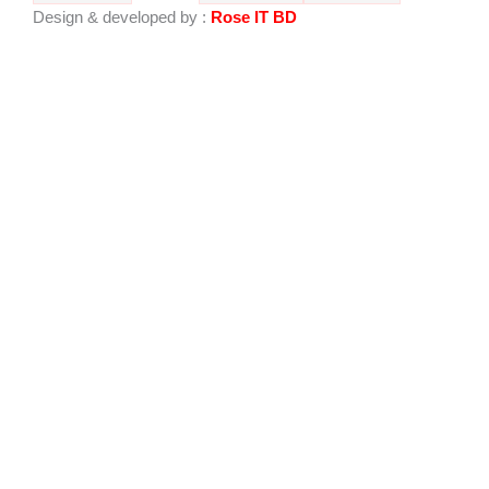
o
b
Design & developed by :
Rose IT BD
o
e
k