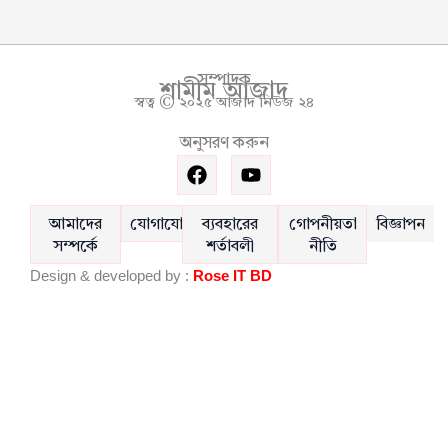
সম্পাদক
শামীম আজাদ
স্বত্ব © ২০২৫ আজাদ নিউজ ২৪
অনুসরণ করুন
F
Y
a
o
c
u
e
t
আমাদের
যোগাযোগ
ব্যবহারের
গোপনীয়তা
বিজ্ঞাপন
b
u
সম্পর্কে
শর্তাবলী
নীতি
o
b
Design & developed by :
Rose IT BD
o
e
k