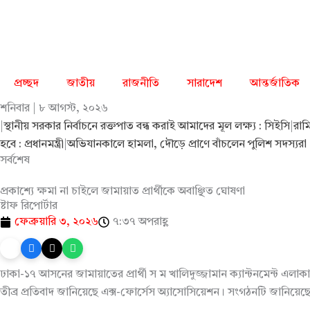
Skip
to
content
প্রচ্ছদ
জাতীয়
রাজনীতি
সারাদেশ
আন্তর্জাতিক
শনিবার | ৮ আগস্ট, ২০২৬
|
স্থানীয় সরকার নির্বাচনে রক্তপাত বন্ধ করাই আমাদের মূল লক্ষ্য : সিইসি
|
রাম
হবে : প্রধানমন্ত্রী
|
অভিযানকালে হামলা, দৌড়ে প্রাণে বাঁচলেন পুলিশ সদস্যরা
সর্বশেষ
প্রকাশ্যে ক্ষমা না চাইলে জামায়াত প্রার্থীকে অবাঞ্ছিত ঘোষণা
ষ্টাফ রিপোর্টার
ফেব্রুয়ারি ৩, ২০২৬
৭:৩৭ অপরাহ্ণ
ঢাকা-১৭ আসনের জামায়াতের প্রার্থী স ম খালিদুজ্জামান ক্যান্টনমেন্ট এলাকা
তীব্র প্রতিবাদ জানিয়েছে এক্স-ফোর্সেস অ্যাসোসিয়েশন। সংগঠনটি জানিয়েছে, 