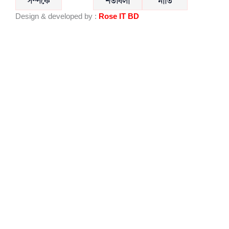
সম্পর্কে
শর্তাবলী
নীতি
o
b
Design & developed by :
Rose IT BD
o
e
k