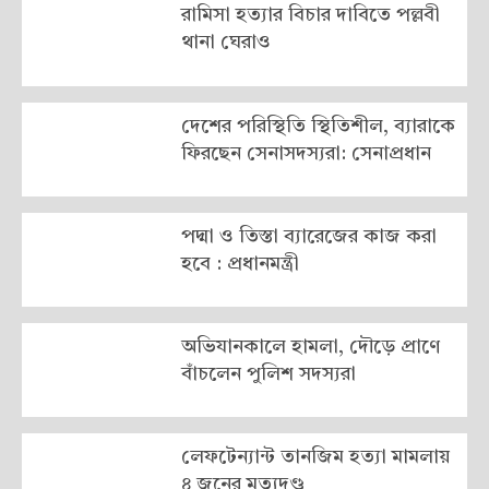
রামিসা হত্যার বিচার দাবিতে পল্লবী
থানা ঘেরাও
দেশের পরিস্থিতি স্থিতিশীল, ব্যারাকে
ফিরছেন সেনাসদস্যরা: সেনাপ্রধান
পদ্মা ও তিস্তা ব্যারেজের কাজ করা
হবে : প্রধানমন্ত্রী
অভিযানকালে হামলা, দৌড়ে প্রাণে
বাঁচলেন পুলিশ সদস্যরা
লেফটেন্যান্ট তানজিম হত্যা মামলায়
৪ জনের মৃত্যুদণ্ড