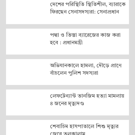
দেশের পরিস্থিতি স্থিতিশীল, ব্যারাকে
ফিরছেন সেনাসদস্যরা: সেনাপ্রধান
পদ্মা ও তিস্তা ব্যারেজের কাজ করা
হবে : প্রধানমন্ত্রী
অভিযানকালে হামলা, দৌড়ে প্রাণে
বাঁচলেন পুলিশ সদস্যরা
লেফটেন্যান্ট তানজিম হত্যা মামলায়
৪ জনের মৃত্যুদণ্ড
শেবাচিম হাসপাতালে শিশু মৃত্যুর
জেরে তুলকালাম