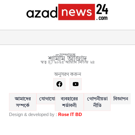
সম্পাদক
শামীম আজাদ
স্বত্ব © ২০২৫ আজাদ নিউজ ২৪
অনুসরণ করুন
F
Y
a
o
c
u
e
t
আমাদের
যোগাযোগ
ব্যবহারের
গোপনীয়তা
বিজ্ঞাপন
b
u
সম্পর্কে
শর্তাবলী
নীতি
o
b
Design & developed by :
Rose IT BD
o
e
k