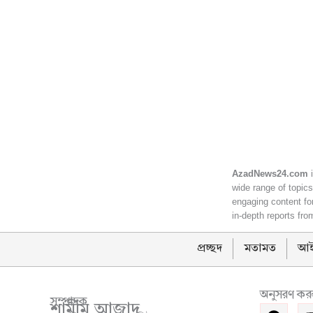
AzadNews24.com
i
wide range of topics
engaging content for
in-depth reports fro
প্রচ্ছদ
মতামত
আই
অনুসরণ কর
সম্পাদক
শামীম আজাদ
F