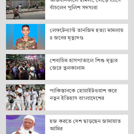
অভিযানকালে হামলা, দৌড়ে প্রাণে
বাঁচলেন পুলিশ সদস্যরা
লেফটেন্যান্ট তানজিম হত্যা মামলায়
৪ জনের মৃত্যুদণ্ড
শেবাচিম হাসপাতালে শিশু মৃত্যুর
জেরে তুলকালাম
পাকিস্তানকে হোয়াইটওয়াশ করে
নতুন ইতিহাস বাংলাদেশের
হজ করতে দেশ ছাড়ছেন জামায়াত
আমির