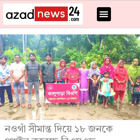
Skip
to
content
নওগাঁ সীমান্ত দিয়ে ১৮ জনকে