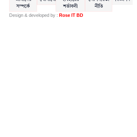
b
u
সম্পর্কে
শর্তাবলী
নীতি
o
b
Design & developed by :
Rose IT BD
o
e
k