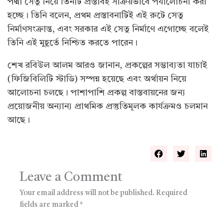
পদ্মা সেতু নিয়ে তিনটি প্রস্তাবই সক্রিয়ভাবে পর্যালোচনা করা
হচ্ছে। তিনি বলেন, প্রথম প্রস্তাবনাটিই এই রুটে সেতু
নির্মাণসংক্রান্ত, এবং সরকার এই সেতু নির্মাণে এগোচ্ছে বলেই
তিনি এই মুহূর্তে নিশ্চিত করতে পারেন।
শেখ রবিউল আলম আরও জানান, প্রকল্পের সম্ভাব্যতা যাচাই
(ফিজিবিলিটি স্টাডি) সম্পন্ন হয়েছে এবং অর্থায়ন নিয়ে
আলোচনা চলছে। পাশাপাশি প্রকল্প বাস্তবায়নের জন্য
প্রয়োজনীয় অন্যান্য প্রাথমিক প্রস্তুতিমূলক কার্যক্রমও চলমান
আছে।
Leave a Comment
Your email address will not be published.
Required
fields are marked
*