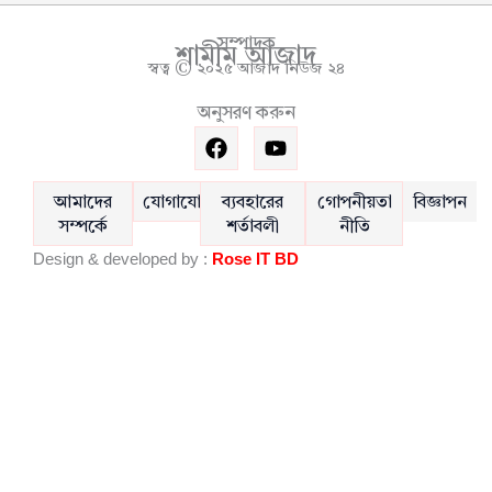
সম্পাদক
শামীম আজাদ
স্বত্ব © ২০২৫ আজাদ নিউজ ২৪
অনুসরণ করুন
F
Y
a
o
c
u
e
t
আমাদের
যোগাযোগ
ব্যবহারের
গোপনীয়তা
বিজ্ঞাপন
b
u
সম্পর্কে
শর্তাবলী
নীতি
o
b
Design & developed by :
Rose IT BD
o
e
k