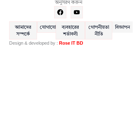
অনুসরণ করুন
F
Y
a
o
c
u
e
t
আমাদের
যোগাযোগ
ব্যবহারের
গোপনীয়তা
বিজ্ঞাপন
b
u
সম্পর্কে
শর্তাবলী
নীতি
o
b
Design & developed by :
Rose IT BD
o
e
k