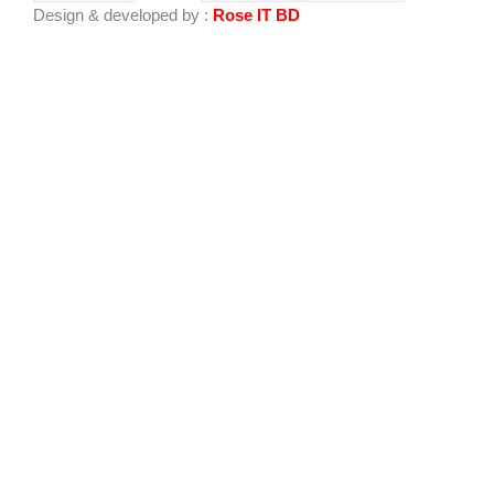
o
b
Design & developed by :
Rose IT BD
o
e
k