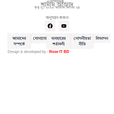
সম্পাদক
শামীম আজাদ
স্বত্ব © ২০২৫ আজাদ নিউজ ২৪
অনুসরণ করুন
F
Y
a
o
c
u
e
t
আমাদের
যোগাযোগ
ব্যবহারের
গোপনীয়তা
বিজ্ঞাপন
b
u
সম্পর্কে
শর্তাবলী
নীতি
o
b
Design & developed by :
Rose IT BD
o
e
k