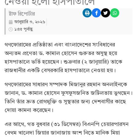
নেওয়া হলো হাসপাতালে
ষ্টাফ রিপোর্টার
জানুয়ারি ৩, ২০২৬
১:৫৫ পূর্বাহ্ণ
গণফোরামের প্রতিষ্ঠাতা এবং বাংলাদেশের সংবিধানের
অন্যতম প্রণেতা ড. কামাল হোসেন গুরুতর অসুস্থ হয়ে
হাসপাতালে ভর্তি হয়েছেন। শুক্রবার (২ জানুয়ারি) তাকে
রাজধানীর একটি বেসরকারি হাসপাতালে নেওয়া হয়।
গণফোরামের সাধারণ সম্পাদক মিজানুর রহমান অনলাইনকে
জানান, ড. কামাল হোসেন ফুসফুসজনিত জটিলতায় ভুগছেন।
তিনি তাঁর দ্রুত রোগমুক্তি ও সুস্থতার জন্য দেশবাসীর কাছে
দোয়া কামনা করেছেন।
এর আগে, গত বুধবার (৩১ ডিসেম্বর) বিএনপি চেয়ারপারসন
বেগম খালেদা জিয়ার জানাজায় অংশ নিতে মানিক মিয়া