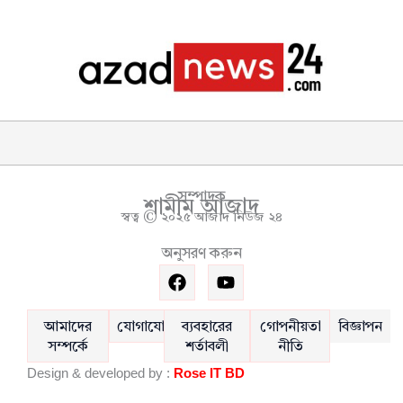
সম্পাদক
শামীম আজাদ
স্বত্ব © ২০২৫ আজাদ নিউজ ২৪
অনুসরণ করুন
F
Y
a
o
c
u
e
t
আমাদের
যোগাযোগ
ব্যবহারের
গোপনীয়তা
বিজ্ঞাপন
b
u
সম্পর্কে
শর্তাবলী
নীতি
o
b
Design & developed by :
Rose IT BD
o
e
k