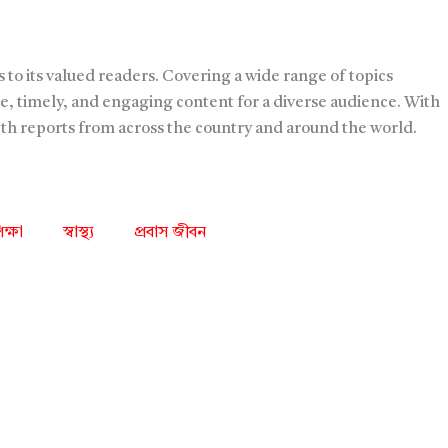
 to its valued readers. Covering a wide range of topics
e, timely, and engaging content for a diverse audience. With
pth reports from across the country and around the world.
িক্ষা
স্বাস্থ্য
প্রবাস জীবন