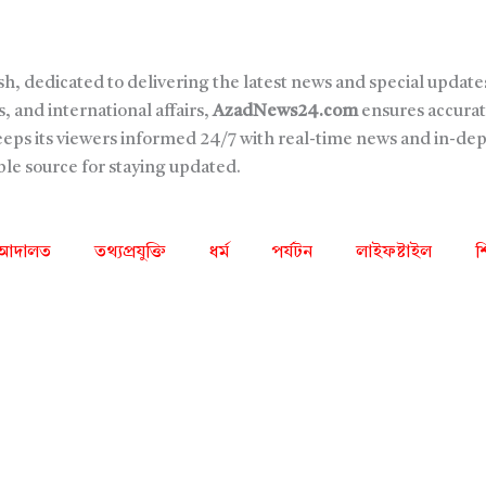
sh, dedicated to delivering the latest news and special updates
, and international affairs,
AzadNews24.com
ensures accurat
keeps its viewers informed 24/7 with real-time news and in-de
able source for staying updated.
আদালত
তথ্যপ্রযুক্তি
ধর্ম
পর্যটন
লাইফষ্টাইল
শ