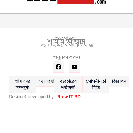
সম্পাদক
শামীম আজাদ
স্বত্ব © ২০২৫ আজাদ নিউজ ২৪
অনুসরণ করুন
F
Y
a
o
c
u
e
t
আমাদের
যোগাযোগ
ব্যবহারের
গোপনীয়তা
বিজ্ঞাপন
b
u
সম্পর্কে
শর্তাবলী
নীতি
o
b
Design & developed by :
Rose IT BD
o
e
k