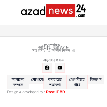
সম্পাদক
শামীম আজাদ
স্বত্ব © ২০২৫ আজাদ নিউজ ২৪
অনুসরণ করুন
F
Y
a
o
c
u
e
t
আমাদের
যোগাযোগ
ব্যবহারের
গোপনীয়তা
বিজ্ঞাপন
b
u
সম্পর্কে
শর্তাবলী
নীতি
o
b
Design & developed by :
Rose IT BD
o
e
k