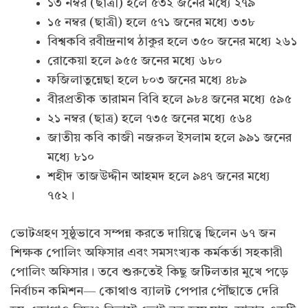
১৩ নম্বর (ছাত্রী) হলে ৫৩২ জনের মধ্যে ২৭৯
১৫ নম্বর (ছাত্রী) হলে ৫৭১ জনের মধ্যে ৩৩৮
বিশ্বকবি রবীন্দ্রনাথ ঠাকুর হলে ৩৫০ জনের মধ্যে ২৬১
রোকেয়া হলে ৯৫৫ জনের মধ্যে ৬৮০
ফজিলাতুন্নেছা হলে ৮০৩ জনের মধ্যে ৪৮৯
বীরপ্রতীক তারামন বিবি হলে ৯৮৪ জনের মধ্যে ৫৯৫
২১ নম্বর (ছাত্র) হলে ৭৩৫ জনের মধ্যে ৫৬৪
জাতীয় কবি কাজী নজরুল ইসলাম হলে ৯৯১ জনের
মধ্যে ৮১০
শহীদ তাজউদ্দীন আহমদ হলে ৯৪৭ জনের মধ্যে
৭৫২।
ভোটগ্রহণ সুষ্ঠুভাবে সম্পন্ন করতে দায়িত্বে ছিলেন ৬৭ জন
শিক্ষক পোলিং অফিসার এবং সমসংখ্যক কর্মকর্তা সহকারী
পোলিং অফিসার। তবে শুরুতেই কিছু জটিলতার মুখে পড়ে
নির্বাচন কমিশন— কোথাও ব্যালট পেপার পৌঁছাতে দেরি