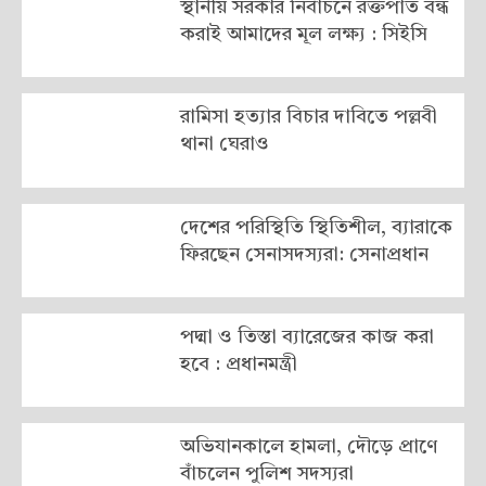
স্থানীয় সরকার নির্বাচনে রক্তপাত বন্ধ
করাই আমাদের মূল লক্ষ্য : সিইসি
রামিসা হত্যার বিচার দাবিতে পল্লবী
থানা ঘেরাও
দেশের পরিস্থিতি স্থিতিশীল, ব্যারাকে
ফিরছেন সেনাসদস্যরা: সেনাপ্রধান
পদ্মা ও তিস্তা ব্যারেজের কাজ করা
হবে : প্রধানমন্ত্রী
অভিযানকালে হামলা, দৌড়ে প্রাণে
বাঁচলেন পুলিশ সদস্যরা