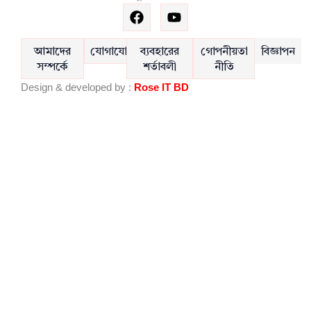
F
Y
a
o
c
u
e
t
আমাদের
যোগাযোগ
ব্যবহারের
গোপনীয়তা
বিজ্ঞাপন
b
u
সম্পর্কে
শর্তাবলী
নীতি
o
b
Design & developed by :
Rose IT BD
o
e
k