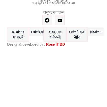
শামীম আজাদ
স্বত্ব © ২০২৫ আজাদ নিউজ ২৪
অনুসরণ করুন
F
Y
a
o
c
u
e
t
আমাদের
যোগাযোগ
ব্যবহারের
গোপনীয়তা
বিজ্ঞাপন
b
u
সম্পর্কে
শর্তাবলী
নীতি
o
b
Design & developed by :
Rose IT BD
o
e
k