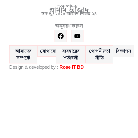
সম্পাদক
শামীম আজাদ
স্বত্ব © ২০২৫ আজাদ নিউজ ২৪
অনুসরণ করুন
F
Y
a
o
c
u
e
t
আমাদের
যোগাযোগ
ব্যবহারের
গোপনীয়তা
বিজ্ঞাপন
b
u
সম্পর্কে
শর্তাবলী
নীতি
o
b
Design & developed by :
Rose IT BD
o
e
k