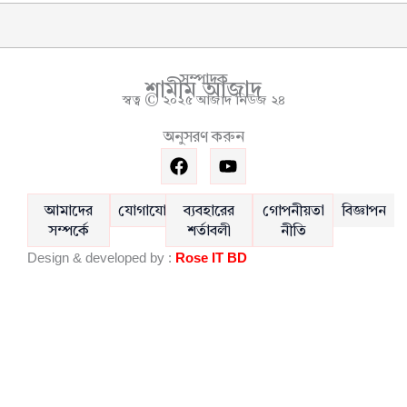
সম্পাদক
শামীম আজাদ
স্বত্ব © ২০২৫ আজাদ নিউজ ২৪
অনুসরণ করুন
F
Y
a
o
c
u
e
t
আমাদের
যোগাযোগ
ব্যবহারের
গোপনীয়তা
বিজ্ঞাপন
b
u
সম্পর্কে
শর্তাবলী
নীতি
o
b
Design & developed by :
Rose IT BD
o
e
k