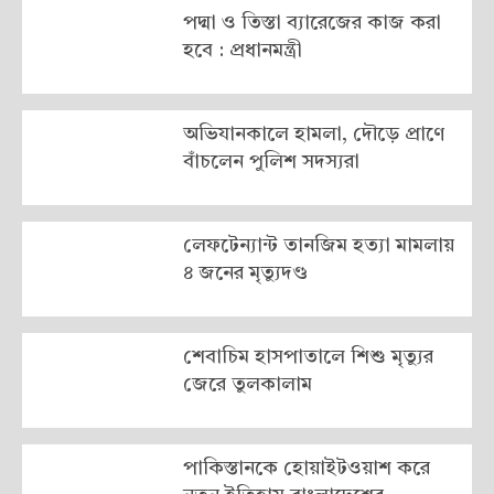
পদ্মা ও তিস্তা ব্যারেজের কাজ করা
হবে : প্রধানমন্ত্রী
অভিযানকালে হামলা, দৌড়ে প্রাণে
বাঁচলেন পুলিশ সদস্যরা
লেফটেন্যান্ট তানজিম হত্যা মামলায়
৪ জনের মৃত্যুদণ্ড
শেবাচিম হাসপাতালে শিশু মৃত্যুর
জেরে তুলকালাম
পাকিস্তানকে হোয়াইটওয়াশ করে