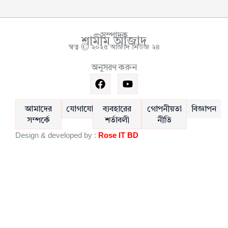
সম্পাদক
শামীম আজাদ
স্বত্ব © ২০২৫ আজাদ নিউজ ২৪
অনুসরণ করুন
F
Y
a
o
c
u
e
t
আমাদের
যোগাযোগ
ব্যবহারের
গোপনীয়তা
বিজ্ঞাপন
b
u
সম্পর্কে
শর্তাবলী
নীতি
o
b
Design & developed by :
Rose IT BD
o
e
k