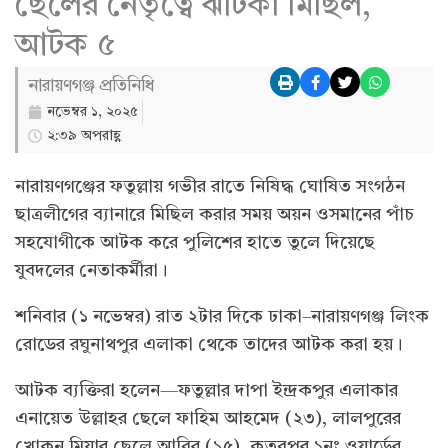
ছেলের নেতৃত্বে ঝটিকা মিছিল,
আটক ৫
নারায়ণগঞ্জ প্রতিনিধি
নভেম্বর ১, ২০২৫
২:৩৯ অপরাহ্ণ
নারায়ণগঞ্জের ফতুল্লায় গভীর রাতে নিষিদ্ধ ঘোষিত সংগঠন
ছাত্রলীগের ব্যানারে মিছিল করার সময় অয়ন ওসমানের পাঁচ
সহযোগীকে আটক করে পুলিশের হাতে তুলে দিয়েছে
যুবদলের নেতাকর্মীরা।
শনিবার (১ নভেম্বর) রাত ২টার দিকে ঢাকা–নারায়ণগঞ্জ লিংক
রোডের রঘুনাথপুর এলাকা থেকে তাদের আটক করা হয়।
আটক ব্যক্তিরা হলেন—ফতুল্লার দাপা ইন্দ্রকপুর এলাকার
এনায়েত উল্লাহর ছেলে ফাহিম আহমেদ (২৩), লালপুরের
খোকন মিয়ার ছেলে আবির (১৫), কুতুবপুর ১নং ওয়ার্ডের