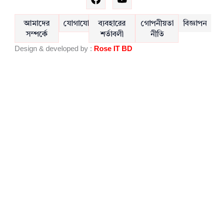
a
o
c
u
e
t
আমাদের
যোগাযোগ
ব্যবহারের
গোপনীয়তা
বিজ্ঞাপন
b
u
সম্পর্কে
শর্তাবলী
নীতি
o
b
Design & developed by :
Rose IT BD
o
e
k