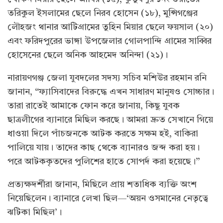
তরিকুল ইসলামের ছেলে নিরব হোসেন (১৮), মুন্সিগঞ্জের
লৌহজং থানার আটিগ্রামের তুহিন মিয়ার ছেলে ফয়সাল (২০)
এবং ফরিদপুরের ভাঙ্গা উপজেলার গোলপান্দি গ্রামের সাব্বির
হোসেনের ছেলে অনিক আহমেদ অনিন্দা (২১)।
নারায়ণগঞ্জ জেলা যুবদলের সদস্য সচিব মশিউর রহমান রনি
জানান, “ফ্যাসিবাদের বিরুদ্ধে এখন সাধারণ মানুষও সোচ্চার।
তারা রাতেই আমাকে ফোন করে জানায়, কিছু যুবক
ছাত্রলীগের ব্যানারে মিছিল করছে। আমরা দ্রুত সেখানে গিয়ে
ধাওয়া দিলে পাঁচজনকে আটক করতে সক্ষম হই, বাকিরা
পালিয়ে যায়। তাদের কাছ থেকে ব্যানারও জব্দ করা হয়।
পরে আটককৃতদের পুলিশের হাতে সোপর্দ করা হয়েছে।”
প্রত্যক্ষদর্শীরা জানান, মিছিলে প্রায় শতাধিক ব্যক্তি অংশ
নিয়েছিলেন। ব্যানারে লেখা ছিল—‘অয়ন ওসমানের নেতৃত্বে
ঝটিকা মিছিল’।