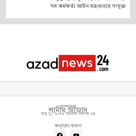
সব কর্মকর্তা আইন মন্ত্রণালয়ে সংযুক্ত
সম্পাদক
শামীম আজাদ
স্বত্ব © ২০২৫ আজাদ নিউজ ২৪
অনুসরণ করুন
F
Y