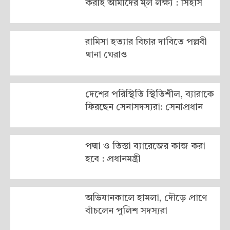
করাই আমাদের মূল লক্ষ্য : সিইসি
রামিসা হত্যার বিচার দাবিতে পল্লবী
থানা ঘেরাও
দেশের পরিস্থিতি স্থিতিশীল, ব্যারাকে
ফিরছেন সেনাসদস্যরা: সেনাপ্রধান
পদ্মা ও তিস্তা ব্যারেজের কাজ করা
হবে : প্রধানমন্ত্রী
অভিযানকালে হামলা, দৌড়ে প্রাণে
বাঁচলেন পুলিশ সদস্যরা