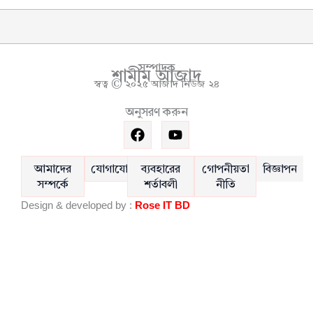
সম্পাদক
শামীম আজাদ
স্বত্ব © ২০২৫ আজাদ নিউজ ২৪
অনুসরণ করুন
F
Y
a
o
c
u
e
t
আমাদের
যোগাযোগ
ব্যবহারের
গোপনীয়তা
বিজ্ঞাপন
b
u
সম্পর্কে
শর্তাবলী
নীতি
o
b
Design & developed by :
Rose IT BD
o
e
k