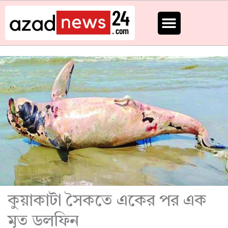
Skip
to
content
কুয়াকাটা সৈকতে একের পর এক
মৃত ডলফিন