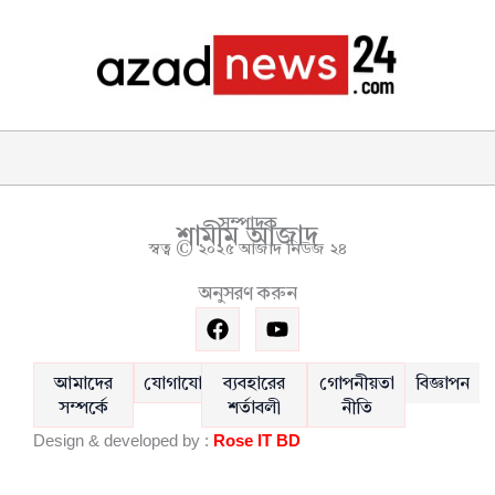
সম্পাদক
শামীম আজাদ
স্বত্ব © ২০২৫ আজাদ নিউজ ২৪
অনুসরণ করুন
F
Y
a
o
c
u
e
t
আমাদের
যোগাযোগ
ব্যবহারের
গোপনীয়তা
বিজ্ঞাপন
b
u
সম্পর্কে
শর্তাবলী
নীতি
o
b
Design & developed by :
Rose IT BD
o
e
k