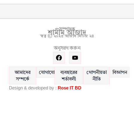
সম্পাদক
শামীম আজাদ
স্বত্ব © ২০২৫ আজাদ নিউজ ২৪
অনুসরণ করুন
F
Y
a
o
c
u
e
t
আমাদের
যোগাযোগ
ব্যবহারের
গোপনীয়তা
বিজ্ঞাপন
b
u
সম্পর্কে
শর্তাবলী
নীতি
o
b
Design & developed by :
Rose IT BD
o
e
k