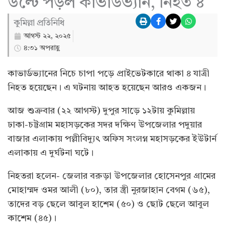
উল্টে পড়ল কাভার্ডভ্যান, নিহত ৪
কুমিল্লা প্রতিনিধি
আগস্ট ২২, ২০২৫
৪:৩১ অপরাহ্ণ
কাভার্ডভ্যানের নিচে চাপা পড়ে প্রাইভেটকারে থাকা ৪ যাত্রী
নিহত হয়েছেন। এ ঘটনায় আহত হয়েছেন আরও একজন।
আজ শুক্রবার (২২ আগস্ট) দুপুর সাড়ে ১২টায় কুমিল্লায়
ঢাকা-চট্টগ্রাম মহাসড়কের সদর দক্ষিণ উপজেলার পদুয়ার
বাজার এলাকায় পল্লীবিদ্যুৎ অফিস সংলগ্ন মহাসড়কের ইউটার্ন
এলাকায় এ দুর্ঘটনা ঘটে।
নিহতরা হলেন- জেলার বরুড়া উপজেলার হোসেনপুর গ্রামের
মোহাম্মদ ওমর আলী (৮০), তার স্ত্রী নুরজাহান বেগম (৬৫),
তাদের বড় ছেলে আবুল হাশেম (৫০) ও ছোট ছেলে আবুল
কাশেম (৪৫)।