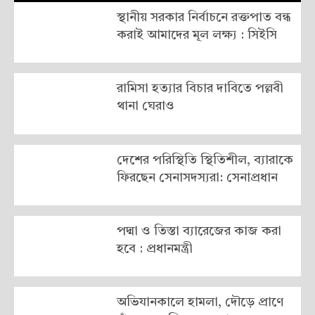
স্থানীয় সরকার নির্বাচনে রক্তপাত বন্ধ
করাই আমাদের মূল লক্ষ্য : সিইসি
রামিসা হত্যার বিচার দাবিতে পল্লবী
থানা ঘেরাও
দেশের পরিস্থিতি স্থিতিশীল, ব্যারাকে
ফিরছেন সেনাসদস্যরা: সেনাপ্রধান
পদ্মা ও তিস্তা ব্যারেজের কাজ করা
হবে : প্রধানমন্ত্রী
অভিযানকালে হামলা, দৌড়ে প্রাণে