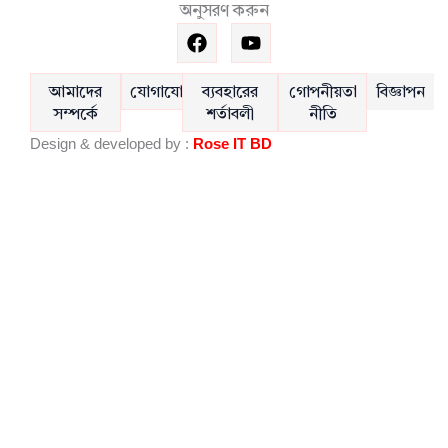
অনুসরণ করুন
F
Y
a
o
c
u
e
t
আমাদের
যোগাযোগ
ব্যবহারের
গোপনীয়তা
বিজ্ঞাপন
b
u
সম্পর্কে
শর্তাবলী
নীতি
o
b
Design & developed by :
Rose IT BD
o
e
k