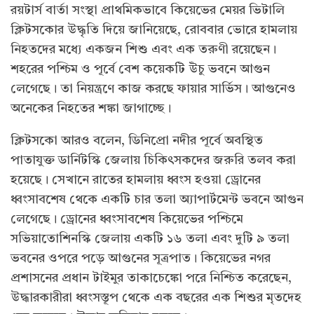
রয়টার্স বার্তা সংস্থা প্রাথমিকভাবে কিয়েভের মেয়র ভিটালি
ক্লিটসকোর উদ্ধৃতি দিয়ে জানিয়েছে, রোববার ভোরে হামলায়
নিহতদের মধ্যে একজন শিশু এবং এক তরুণী রয়েছেন।
শহরের পশ্চিম ও পূর্বে বেশ কয়েকটি উঁচু ভবনে আগুন
লেগেছে। তা নিয়ন্ত্রণে কাজ করছে ফায়ার সার্ভিস। আগুনেও
অনেকের নিহতের শঙ্কা জাগাচ্ছে।
ক্লিটসকো আরও বলেন, ডিনিপ্রো নদীর পূর্বে অবস্থিত
পাতাযুক্ত ডার্নিটস্কি জেলায় চিকিৎসকদের জরুরি তলব করা
হয়েছে। সেখানে রাতের হামলায় ধ্বংস হওয়া ড্রোনের
ধ্বংসাবশেষ থেকে একটি চার তলা অ্যাপার্টমেন্ট ভবনে আগুন
লেগেছে। ড্রোনের ধ্বংসাবশেষ কিয়েভের পশ্চিমে
সভিয়াতোশিনস্কি জেলায় একটি ১৬ তলা এবং দুটি ৯ তলা
ভবনের ওপরে পড়ে আগুনের সূত্রপাত। কিয়েভের নগর
প্রশাসনের প্রধান টাইমুর তাকাচেঙ্কো পরে নিশ্চিত করেছেন,
উদ্ধারকারীরা ধ্বংসস্তূপ থেকে এক বছরের এক শিশুর মৃতদেহ