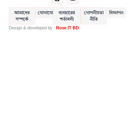
a
o
c
u
e
t
আমাদের
যোগাযোগ
ব্যবহারের
গোপনীয়তা
বিজ্ঞাপন
b
u
সম্পর্কে
শর্তাবলী
নীতি
o
b
Design & developed by :
Rose IT BD
o
e
k