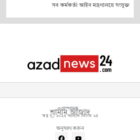
সব কর্মকর্তা আইন মন্ত্রণালয়ে সংযুক্ত
সম্পাদক
শামীম আজাদ
স্বত্ব © ২০২৫ আজাদ নিউজ ২৪
অনুসরণ করুন
F
Y