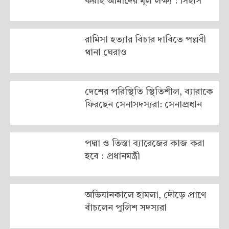
করাই আমাদের মূল লক্ষ্য : সিইসি
রামিসা হত্যার বিচার দাবিতে পল্লবী
থানা ঘেরাও
দেশের পরিস্থিতি স্থিতিশীল, ব্যারাকে
ফিরছেন সেনাসদস্যরা: সেনাপ্রধান
পদ্মা ও তিস্তা ব্যারেজের কাজ করা
হবে : প্রধানমন্ত্রী
অভিযানকালে হামলা, দৌড়ে প্রাণে
বাঁচলেন পুলিশ সদস্যরা