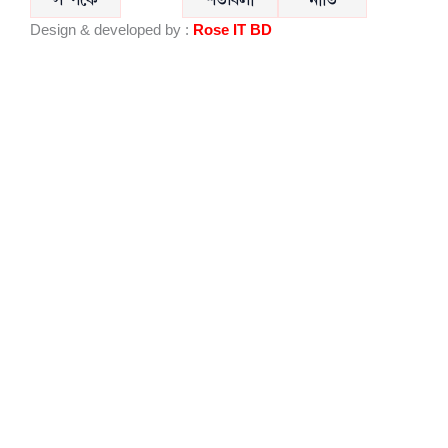
সম্পর্কে
শর্তাবলী
নীতি
o
b
Design & developed by :
Rose IT BD
o
e
k