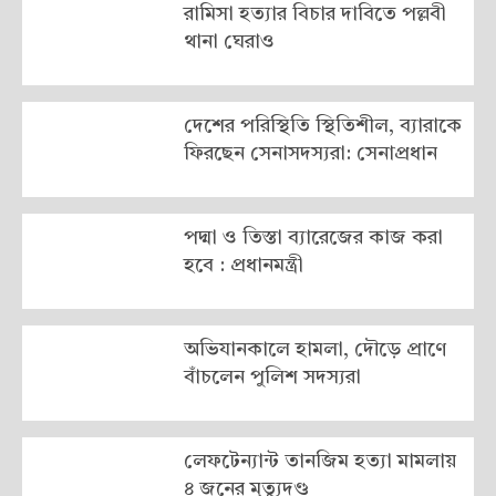
রামিসা হত্যার বিচার দাবিতে পল্লবী
থানা ঘেরাও
দেশের পরিস্থিতি স্থিতিশীল, ব্যারাকে
ফিরছেন সেনাসদস্যরা: সেনাপ্রধান
পদ্মা ও তিস্তা ব্যারেজের কাজ করা
হবে : প্রধানমন্ত্রী
অভিযানকালে হামলা, দৌড়ে প্রাণে
বাঁচলেন পুলিশ সদস্যরা
লেফটেন্যান্ট তানজিম হত্যা মামলায়
৪ জনের মৃত্যুদণ্ড