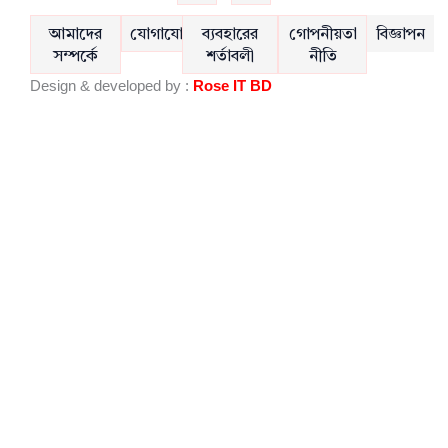
c
u
e
t
আমাদের
যোগাযোগ
ব্যবহারের
গোপনীয়তা
বিজ্ঞাপন
b
u
সম্পর্কে
শর্তাবলী
নীতি
o
b
Design & developed by :
Rose IT BD
o
e
k