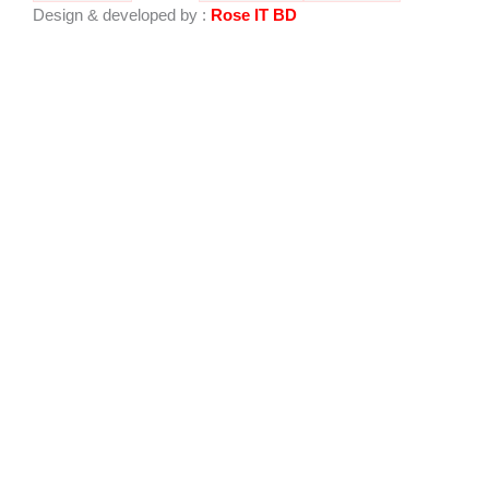
o
b
Design & developed by :
Rose IT BD
o
e
k