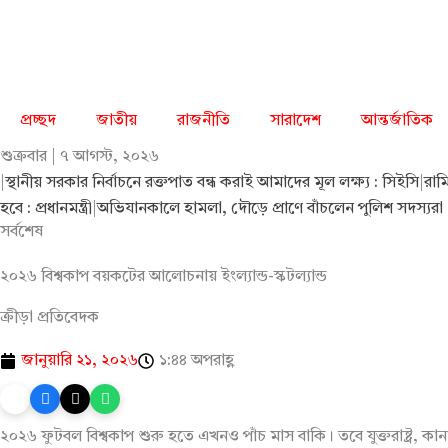
Skip
to
content
প্রচ্ছদ
জাতীয়
রাজনীতি
সারাদেশ
আন্তর্জাতিক
শুক্রবার | ৭ আগস্ট, ২০২৬
|
স্থানীয় সরকার নির্বাচনে রক্তপাত বন্ধ করাই আমাদের মূল লক্ষ্য : সিইসি
|
রাম
হবে : প্রধানমন্ত্রী
|
অভিযানকালে হামলা, দৌড়ে প্রাণে বাঁচলেন পুলিশ সদস্যরা
সর্বশেষ
২০২৬ বিশ্বকাপ বয়কটের আলোচনায় ইংল্যান্ড-স্কটল্যান্ড
ক্রীড়া প্রতিবেদক
জানুয়ারি ২১, ২০২৬
১:৪৪ অপরাহ্ণ
২০২৬ ফুটবল বিশ্বকাপ শুরু হতে এখনও পাঁচ মাস বাকি। তবে যুক্তরাষ্ট্র, কানাড