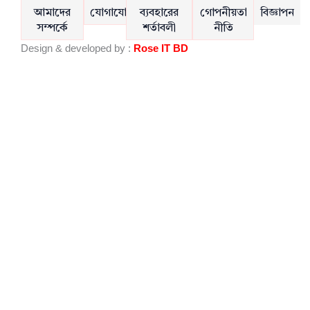
e
t
আমাদের
যোগাযোগ
ব্যবহারের
গোপনীয়তা
বিজ্ঞাপন
b
u
সম্পর্কে
শর্তাবলী
নীতি
o
b
Design & developed by :
Rose IT BD
o
e
k