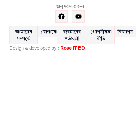
অনুসরণ করুন
F
Y
a
o
c
u
e
t
আমাদের
যোগাযোগ
ব্যবহারের
গোপনীয়তা
বিজ্ঞাপন
b
u
সম্পর্কে
শর্তাবলী
নীতি
o
b
Design & developed by :
Rose IT BD
o
e
k